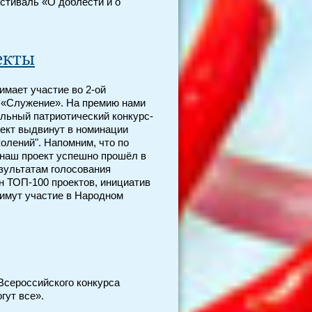
стиваль «О доблести и о
екты
имает участие во 2-ой
 «Служение». На премию нами
льный патриотический конкурс-
оект выдвинут в номинации
олений". Напомним, что по
 наш проект успешно прошёл в
езультатам голосования
н ТОП-100 проектов, инициатив
римут участие в Народном
Всероссийского конкурса
гут все».