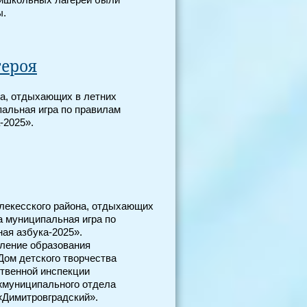
ришкольных лагерей были
ы.
героя
на, отдыхающих в летних
альная игра по правилам
-2025».
елекесского района, отдыхающих
а муниципальная игра по
ая азбука-2025».
ление образования
Дом детского творчества
ственной инспекции
жмуниципального отдела
«Димитровградский».