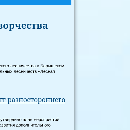
ворчества
тского лесничества в Барышском
ольных лесничеств «Лесная
т разностороннего
 утвердило план мероприятий
азвития дополнительного