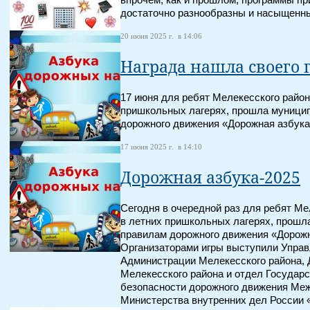
впрочем, как и прошлом, программы п
достаточно разнообразны и насыщенн
20 июня 2025 г. в 14:06
Награда нашла своего 
17 июня для ребят Мелекесского райо
пришкольных лагерях, прошла муницип
дорожного движения «Дорожная азбука
17 июня 2025 г. в 14:10
Дорожная азбука-2025
Сегодня в очередной раз для ребят М
в летних пришкольных лагерях, прошл
правилам дорожного движения «Дорожн
Организаторами игры выступили Управ
Администрации Мелекесского района, 
Мелекесского района и отдел Государ
безопасности дорожного движения Ме
Министерства внутренних дел России 