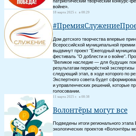
патриотический творческий конкурс-фе
войне».
18 марта 2025 г. в 08:29
#ПремияСлужениеПро
Дом детского творчества впервые прин
Всероссийской муниципальной премии
выдвинут проект "Ежегодный муниципа
фестиваль "О доблести и о войне". Пр
"Великое наследие — для будущих пок
результатам перекрёстной экспертизы
следующий этап, в ходе которого по р
Экспертного совета будет сформирова
и управленческих решений, которые п
голосовании.
11 марта 2025 г. в 08:38
Волонтёры могут все
Подведены итоги регионального этапа 
экологических проектов «Волонтёры мо