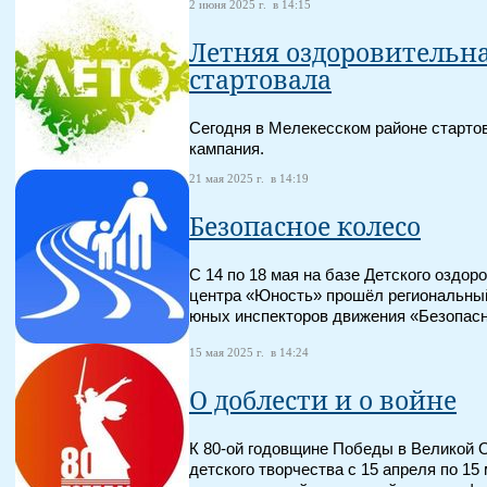
2 июня 2025 г. в 14:15
Летняя оздоровительн
стартовала
Сегодня в Мелекесском районе старто
кампания.
21 мая 2025 г. в 14:19
Безопасное колесо
С 14 по 18 мая на базе Детского оздо
центра «Юность» прошёл региональный
юных инспекторов движения «Безопасн
15 мая 2025 г. в 14:24
О доблести и о войне
К 80-ой годовщине Победы в Великой 
детского творчества с 15 апреля по 15