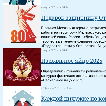
4 марта 2025 г. в 08:02
Подарок защитнику От
В рамках Месячника героико-патриоти
работы на территории Мелекесского р
воинской славы России – «День Защитн
творчества в течение февраля провод
«Подарок защитнику Отечества». Акци
3 марта 2025 г. в 08:43
Пасхальное яйцо 2025
Определились финалисты регионально
конкурса-фестиваля декоративно-прик
«Пасхальное яйцо 2025».
27 февраля 2025 г. в 08:47
Каждой пичужке по к