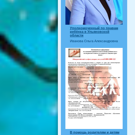
Уполномоченный по правам
ребёнка в Ульяновской
области
Иванова Ольга Александровна
В помощь родителям и детям