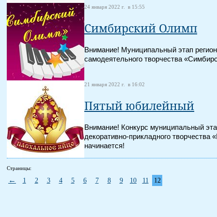
24 января 2022 г. в 15:55
Симбирский Олимп
Внимание! Муниципальный этап регион
самодеятельного творчества «Симбирс
21 января 2022 г. в 16:02
Пятый юбилейный
Внимание! Конкурс муниципальный эт
декоративно-прикладного творчества 
начинается!
Страницы:
←
1
2
3
4
5
6
7
8
9
10
11
12