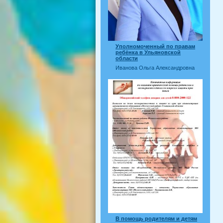
Уполномоченный по правам
ребёнка в Ульяновской
области
Иванова Ольга Александровна
В помощь родителям и детям