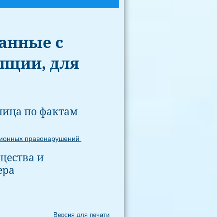
анные с
пции, для
лица по фактам
пционных правонарушений
щества и
ера
Версия для печати