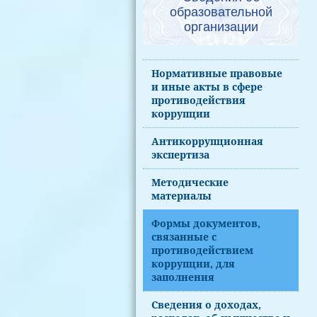
образовательной
организации
Нормативные правовые
и иные акты в сфере
противодействия
коррупции
Антикоррупционная
экспертиза
Методические
материалы
Формы документов,
связанные с
противодействием
коррупции, для
заполнения
Сведения о доходах,