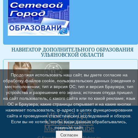
НАВИГАТОР ДОПОЛНИТЕЛЬНОГО ОБРАЗОВАНИЯ
УЛЬЯНОВСКОЙ ОБЛАСТИ
Продолжая использовать наш сайт, вы даете согласие на
обработку файлов cookie, пользовательских данных (сведения о
местоположении; тип и версия ОС; тип и версия Браузера; тип
устройства и разрешение его экрана; источник откуда пришел
на сайт пользователь; с какого сайта или по какой рекламе; язык
ОС и Браузера; какие страницы открывает и на какие кнопки
нажимает пользователь; ip-адрес) в целях функционирования
МБУ ДО ДДТ
сайта и проведения статистических исследований и обзоров.
Мы ВКонтакте
Если вы не хотите, чтобы ваши данные обрабатывались,
Мы на Youtube
покиньте сайт.
Согласен
© Конструктор сайтов
Nubex.ru