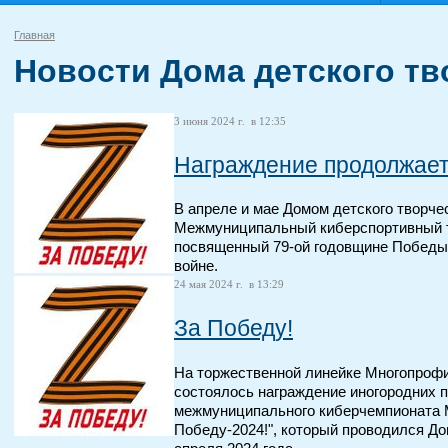
Главная
Новости Дома детского тв
3 июня 2024 г. в 12:35
Награждение продолжае
В апреле и мае Домом детского творче
Межмуниципальный киберспортивный т
посвященный 79-ой годовщине Победы
войне.
24 мая 2024 г. в 13:29
За Победу!
На торжественной линейке Многопрофи
состоялось награждение иногородних 
межмуниципального киберчемпионата М
Победу-2024!", который проводился До