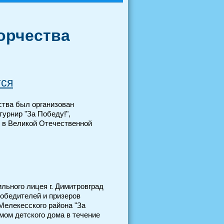
орчества
тся
ства был организован
урнир "За Победу!",
 в Великой Отечественной
льного лицея г. Димитровград
победителей и призеров
елекесского района "За
мом детского дома в течение