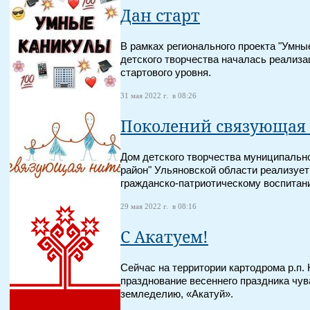
Дан старт
В рамках регионального проекта "Умны
детского творчества началась реализа
стартового уровня.
31 мая 2022 г. в 08:26
Поколений связующая
Дом детского творчества муниципальн
район" Ульяновской области реализует
гражданско-патриотическому воспитан
29 мая 2022 г. в 08:16
С Акатуем!
Сейчас на территории картодрома р.п.
празднование весеннего праздника чув
земледелию, «Акатуй».