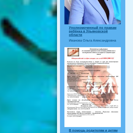
Уполномоченный по правам
ребёнка в Ульяновской
области
Иванова Ольга Александровна
В помощь родителям и детям