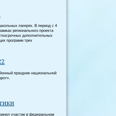
и
школьных лагерях. В период с 4
рамках регионального проекта
аткосрочных дополнительных
их программ трех
22
айонный праздник национальной
рот».
ктики
принял участие в федеральном