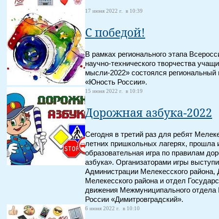
17 июня 2022 г. в 10:39
С победой!
В рамках регионального этапа Всеросс
научно-технического творчества учащи
мысли-2022» состоялся региональный
«Юность России».
15 июня 2022 г. в 10:19
Дорожная азбука-2022
Сегодня в третий раз для ребят Мелек
летних пришкольных лагерях, прошла 
образовательная игра по правилам до
азбука». Организаторами игры выступ
Администрации Мелекесского района, 
Мелекесского района и отдел Государ
движения Межмуниципального отдела 
России «Димитровградский».
6 июня 2022 г. в 10:10