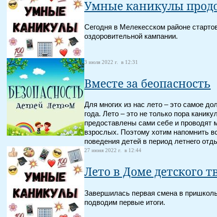
Умные каникулы прод
Сегодня в Мелекесском районе старто
оздоровительной кампании.
3 июля 2022 г. в 12:31
Вместе за беопасность
Для многих из нас лето – это самое д
года. Лето – это не только пора каникул
предоставлены сами себе и проводят 
взрослых. Поэтому хотим напомнить в
поведения детей в период летнего отд
27 июня 2022 г. в 12:44
Лето в Доме детского т
Завершилась первая смена в пришколь
подводим первые итоги.