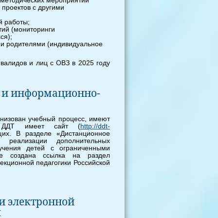
 методических мероприятий
 проектов с другими
й работы;
тий (мониторинги
ся);
и родителями (индивидуальное
валидов и лиц с ОВЗ в 2025 году
 и информационно-
анизован учебный процесс, имеют
 ДДТ имеет сайт (
http://ddt-
щих. В разделе «Дистанционное
 реализации дополнительных
учения детей с ограниченными
же создана ссылка на раздел
екционной педагогики Российской
и электронной
ы