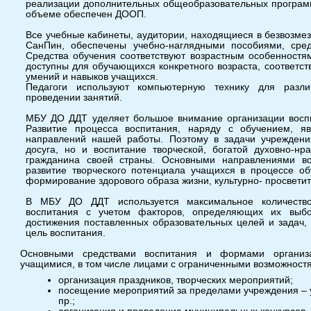
реализации дополнительных общеобразовательных програ
объеме обеспечен ДООП.
Все учебные кабинеты, аудитории, находящиеся в безвозмез
СанПин, обеспечены учебно-наглядными пособиями, сред
Средства обучения соответствуют возрастным особенностя
доступны для обучающихся конкретного возраста, соответст
умений и навыков учащихся.
Педагоги используют компьютерную технику для разл
проведении занятий.
МБУ ДО ДДТ уделяет большое внимание организации восп
Развитие процесса воспитания, наряду с обучением, я
направлений нашей работы. Поэтому в задачи учреждени
досуга, но и воспитание творческой, богатой духовно-нр
гражданина своей страны. Основными направлениями во
развитие творческого потенциала учащихся в процессе об
формирование здорового образа жизни, культурно- просветит
В МБУ ДО ДДТ используется максимальное количество
воспитания с учетом факторов, определяющих
их
выб
достижения поставленных образовательных целей и задач,
цель воспитания.
Основными средствами воспитания и формами организа
учащимися, в
том
числе лицами с ограниченными возможностя
организация праздников, творческих мероприятий;
посещение мероприятий за пределами учреждения – у
пр.;