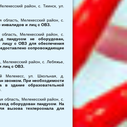
елекесский район, с. Тиинск, ул.
 область, Мелекесский район, с.
е инвалидов и лиц с ОВЗ.
область, Мелекесский район, с.
од пандусом не оборудован,
 лицу с ОВЗ для обеспечения
предоставлено сопровождающее
, Мелекесский район, с. Лебяжье,
и лиц с ОВЗ.
ий Мелекесс, ул. Школьная, д.
ан звонком. При необходимости
а в здание образовательной
о
.
я область, Мелекесский район, с.
вход оборудован пандусом
.
На
ля вызова техперсонала для