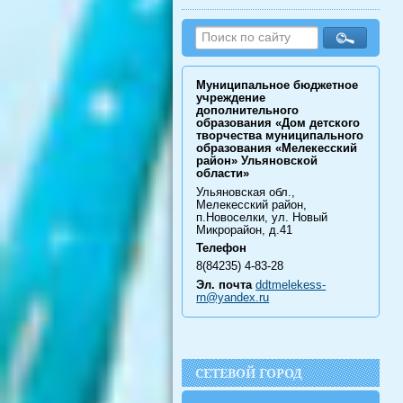
Муниципальное бюджетное
учреждение
дополнительного
образования «Дом детского
творчества муниципального
образования «Мелекесский
район» Ульяновской
области»
Ульяновская обл.,
Мелекесский район,
п.Новоселки, ул. Новый
Микрорайон, д.41
Телефон
8(84235) 4-83-28
Эл. почта
ddtmelekess-
rn@yandex.ru
СЕТЕВОЙ ГОРОД