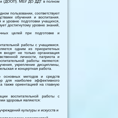
мм (ДООП). МБУ ДО ДДТ в полном
дном пользовании, соответствуют
ствами обучения и воспитания.
м и уровню подготовки учащихся,
вует достигнутому уровню знаний,
ичных целей при подготовке и
итательной работы с учащимися.
вляется одним из приоритетных
я входят не только организация
авственной личности, патриота и
спитательной работы являются:
учения, укрепление дисциплины,
ельская и концертная работа.
 основных методов и средств
ор для наиболее эффективного
 а также ориентацией на главную
ции воспитательной работы с
ми здоровья являются:
чреждений культуры и искусств и