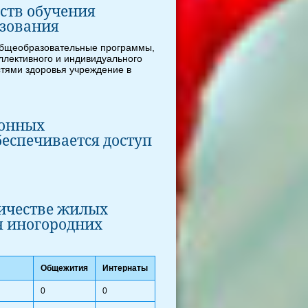
ств обучения
ьзования
общеобразовательные программы,
ллективного и индивидуального
тями здоровья учреждение в
ронных
беспечивается доступ
личестве жилых
я иногородних
Общежития
Интернаты
0
0