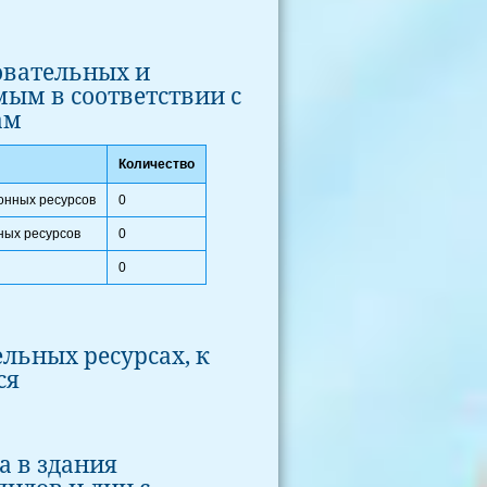
овательных и
ым в соответствии с
ам
Количество
онных ресурсов
0
ных ресурсов
0
0
льных ресурсах, к
ся
а в здания